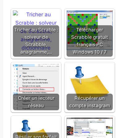
Tricher au Scrable :
Télécharger
solveur de
Scrabble gratuit
Scrabble,
français PC
anagramme,…
Windows 10 / 7
Créer un lecteur
Récupérer un
réseau
compte instagram
Résilier son forfait