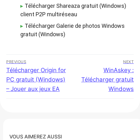
Télécharger Shareaza gratuit (Windows)
client P2P multiréseau
Télécharger Galerie de photos Windows
gratuit (Windows)
Navigation
PREVIOUS
NEXT
de
Previous
Télécharger Origin for
Next
WinAskey :
post:
post:
PC gratuit (Windows)
Télécharger gratuit
l’article
– Jouer aux jeux EA
Windows
VOUS AIMEREZ AUSSI