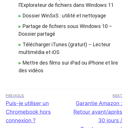
l’Explorateur de fichiers dans Windows 11
Dossier WinSxS : utilité et nettoyage
Partage de fichiers sous Windows 10 –
Dossier partagé
Télécharger iTunes (gratuit) – Lecteur
multimédia et iOS
Mettre des films sur iPad ou iPhone et lire
des vidéos
Navigation
PREVIOUS
NEXT
de
Previous
Puis-je utiliser un
Next
Garantie Amazon :
post:
post:
Chromebook hors
Retour avant/après
l’article
connexion ?
30 jours /