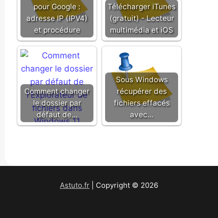
pour Google :
Télécharger iTunes
adresse IP (IPV4)
(gratuit) - Lecteur
et procédure
multimédia et iOS
Sous Windows
Comment changer
récupérer des
le dossier par
fichiers effacés
défaut de…
avec…
Astuto.fr
| Copyright © 2026