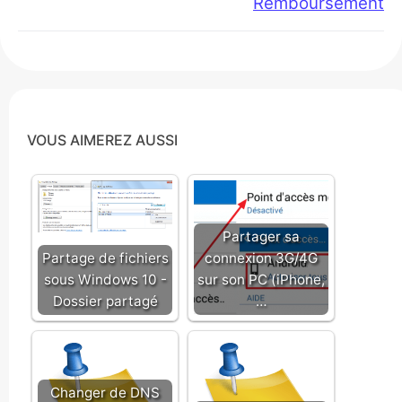
Remboursement
VOUS AIMEREZ AUSSI
Partager sa
Partage de fichiers
connexion 3G/4G
sous Windows 10 -
sur son PC (iPhone,
Dossier partagé
…
Changer de DNS