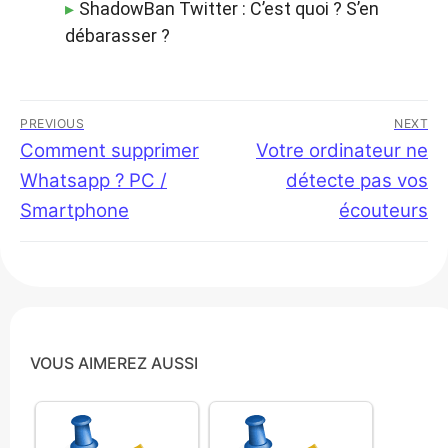
ShadowBan Twitter : C’est quoi ? S’en
débarasser ?
Navigation
PREVIOUS
NEXT
de
Previous
Comment supprimer
Next
Votre ordinateur ne
post:
post:
Whatsapp ? PC /
détecte pas vos
l’article
Smartphone
écouteurs
VOUS AIMEREZ AUSSI