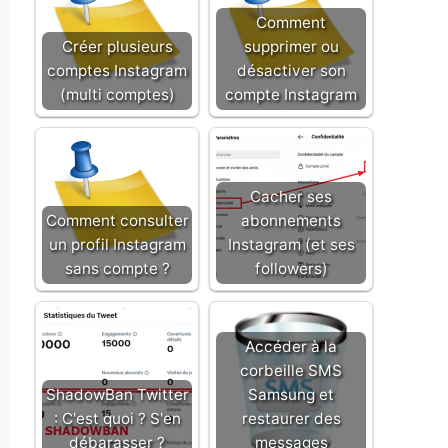
Comment
Créer plusieurs
supprimer ou
comptes Instagram
désactiver son
(multi comptes)
compte Instagram
Cacher ses
Comment consulter
abonnements
un profil Instagram
Instagram (et ses
sans compte ?
followers)
Accéder à la
corbeille SMS
ShadowBan Twitter
Samsung et
: C'est quoi ? S'en
restaurer des
débarasser ?
messages