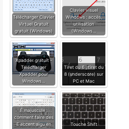
Clavier visuel
Télécharger Clavier
Windows : accès,
Virtuel Gratuit
utilisation
gratuit (Windows)
(Windows…
Xpadder gratuit -
Télécharger
Tiret du 6 , tiret du
Xpadder pour
8 (underscore) sur
Windows…
PC et Mac
É majuscule :
comment faire des
E accent aigu en
Touche Shift