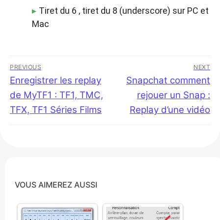
Tiret du 6 , tiret du 8 (underscore) sur PC et
Mac
Navigation
PREVIOUS
NEXT
de
Previous
Enregistrer les replay
Next
Snapchat comment
post:
post:
de MyTF1 : TF1, TMC,
rejouer un Snap :
l’article
TFX, TF1 Séries Films
Replay d’une vidéo
VOUS AIMEREZ AUSSI