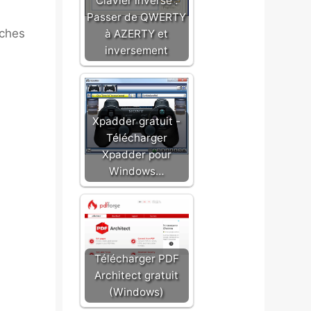
Clavier inversé :
Passer de QWERTY
uches
à AZERTY et
inversement
Xpadder gratuit -
Télécharger
Xpadder pour
Windows…
Télécharger PDF
Architect gratuit
(Windows)