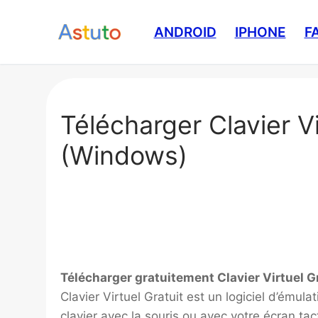
Aller
au
ANDROID
IPHONE
F
contenu
Télécharger Clavier Vi
(Windows)
Télécharger gratuitement Clavier Virtuel Gr
Clavier Virtuel Gratuit est un logiciel d’émul
clavier avec la souris ou avec votre écran tact