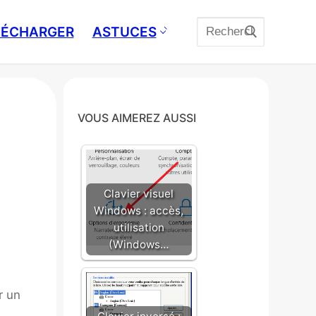
Rechercher
ÉLÉCHARGER
ASTUCES
:
VOUS AIMEREZ AUSSI
Clavier visuel
Windows : accès,
utilisation
(Windows…
r un