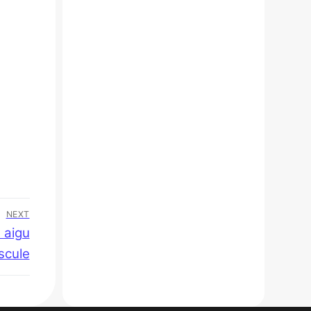
NEXT
 aigu
scule