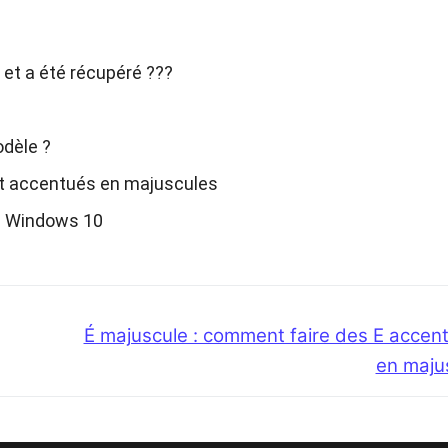
s et a été récupéré ???
odèle ?
t accentués en majuscules
ns Windows 10
Next
É majuscule : comment faire des E accent
post:
en maju