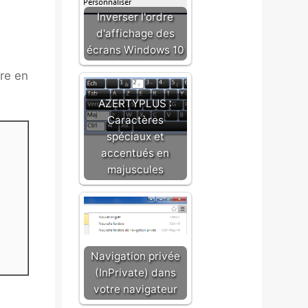
Inverser l'ordre
d'affichage des
écrans Windows 10
tre en
AZERTYPLUS :
Caractères
spéciaux et
accentués en
majuscules
Navigation privée
(InPrivate) dans
votre navigateur