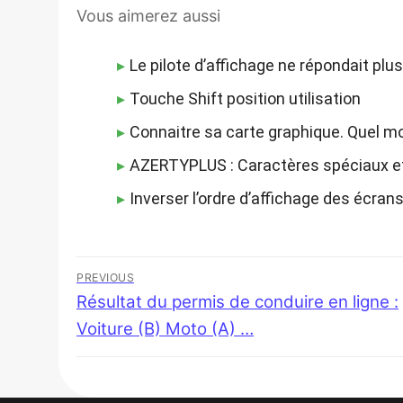
Vous aimerez aussi
Le pilote d’affichage ne répondait plu
Touche Shift position utilisation
Connaitre sa carte graphique. Quel m
AZERTYPLUS : Caractères spéciaux e
Inverser l’ordre d’affichage des écra
Navigation
PREVIOUS
Previous
Résultat du permis de conduire en ligne :
de
post:
Voiture (B) Moto (A) …
l’article