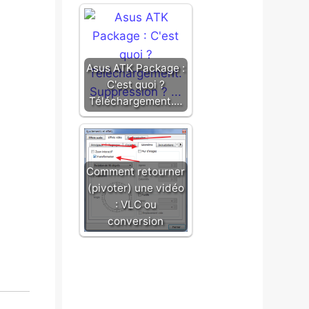
Asus ATK Package :
C'est quoi ?
Téléchargement.…
Comment retourner
(pivoter) une vidéo
: VLC ou
conversion