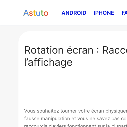
Aller
au
ANDROID
IPHONE
F
contenu
Rotation écran : Racco
l’affichage
Vous souhaitez tourner votre écran physiquem
fausse manipulation et vous ne savez pas comm
raccourcis claviers fonctionnant sur la plupa