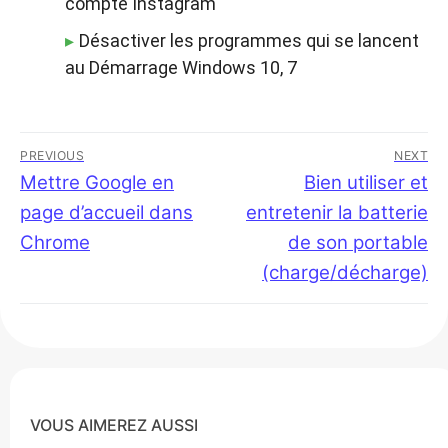
compte Instagram
Désactiver les programmes qui se lancent
au Démarrage Windows 10, 7
Navigation
PREVIOUS
NEXT
de
Previous
Mettre Google en
Next
Bien utiliser et
post:
post:
page d’accueil dans
entretenir la batterie
l’article
Chrome
de son portable
(charge/décharge)
VOUS AIMEREZ AUSSI