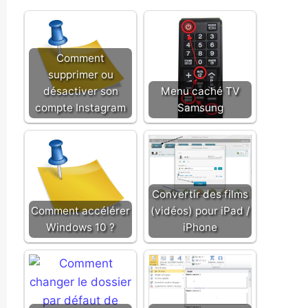
Comment
supprimer ou
désactiver son
Menu caché TV
compte Instagram
Samsung
Convertir des films
Comment accélérer
(vidéos) pour iPad /
Windows 10 ?
iPhone