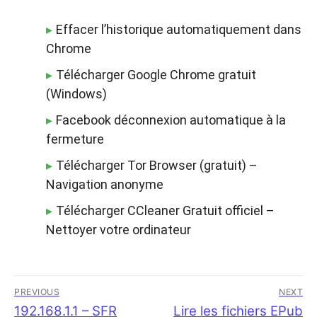
Effacer l’historique automatiquement dans
Chrome
Télécharger Google Chrome gratuit
(Windows)
Facebook déconnexion automatique à la
fermeture
Télécharger Tor Browser (gratuit) –
Navigation anonyme
Télécharger CCleaner Gratuit officiel –
Nettoyer votre ordinateur
Navigation
PREVIOUS
NEXT
de
Previous
192.168.1.1 – SFR
Next
Lire les fichiers EPub