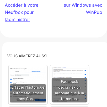
post:
post:
Accéder à votre
sur Windows avec
l’article
Neufbox pour
WinPub
l’administrer
VOUS AIMEREZ AUSSI
Facebook
Effacer l'historique
déconnexion
automatiquement
automatique à la
dans Chrome
fermeture