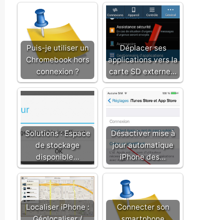
Puis-je utiliser un
Déplacer ses
Chromebook hors
applications vers la
connexion ?
carte SD externe…
Solutions : Espace
Désactiver mise à
de stockage
jour automatique
disponible…
iPhone des…
Localiser iPhone :
Connecter son
Géolocaliser /
smartphone