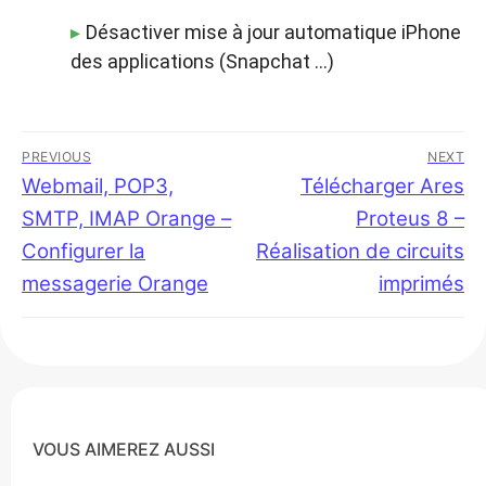
Désactiver mise à jour automatique iPhone
des applications (Snapchat …)
Navigation
PREVIOUS
NEXT
de
Previous
Webmail, POP3,
Next
Télécharger Ares
post:
post:
SMTP, IMAP Orange –
Proteus 8 –
l’article
Configurer la
Réalisation de circuits
messagerie Orange
imprimés
VOUS AIMEREZ AUSSI