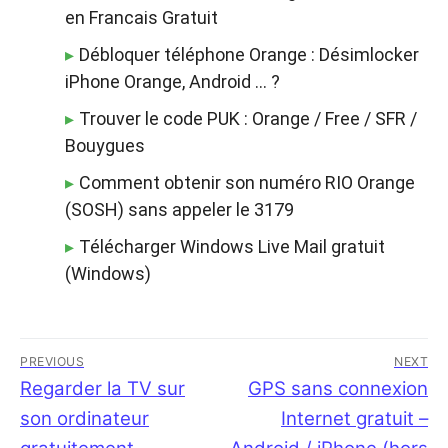
en Francais Gratuit
Débloquer téléphone Orange : Désimlocker
iPhone Orange, Android … ?
Trouver le code PUK : Orange / Free / SFR /
Bouygues
Comment obtenir son numéro RIO Orange
(SOSH) sans appeler le 3179
Télécharger Windows Live Mail gratuit
(Windows)
Navigation
PREVIOUS
NEXT
de
Previous
Regarder la TV sur
Next
GPS sans connexion
post:
post:
son ordinateur
Internet gratuit –
l’article