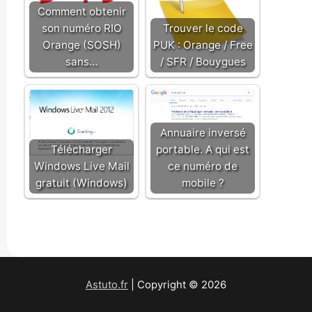
Comment obtenir
son numéro RIO
Trouver le code
Orange (SOSH)
PUK : Orange / Free
sans…
/ SFR / Bouygues
Annuaire inversé
Télécharger
portable. A qui est
Windows Live Mail
ce numéro de
gratuit (Windows)
mobile ?
Astuto.fr
| Copyright © 2026