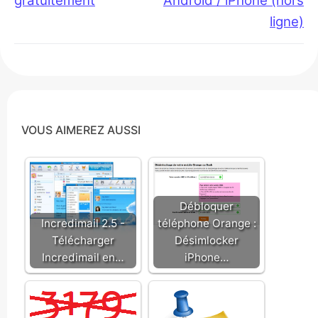
gratuitement
Android / iPhone (hors
ligne)
VOUS AIMEREZ AUSSI
Débloquer
Incredimail 2.5 -
téléphone Orange :
Télécharger
Désimlocker
Incredimail en…
iPhone…