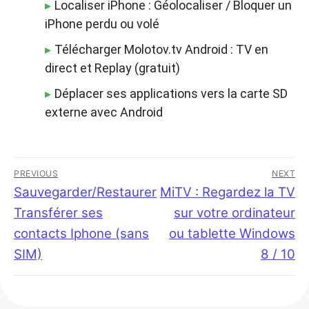
Localiser iPhone : Géolocaliser / Bloquer un
iPhone perdu ou volé
Télécharger Molotov.tv Android : TV en
direct et Replay (gratuit)
Déplacer ses applications vers la carte SD
externe avec Android
Navigation
PREVIOUS
NEXT
de
Previous
Sauvegarder/Restaurer
Next
MiTV : Regardez la TV
post:
post:
Transférer ses
sur votre ordinateur
l’article
contacts Iphone (sans
ou tablette Windows
SIM)
8 / 10