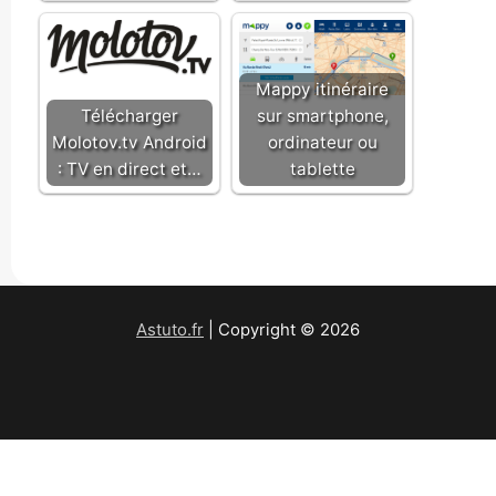
Mappy itinéraire
Télécharger
sur smartphone,
Molotov.tv Android
ordinateur ou
: TV en direct et…
tablette
Astuto.fr
| Copyright © 2026