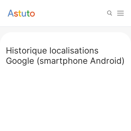
Aller
au
contenu
Rechercher :
Historique localisations
Google (smartphone Android)