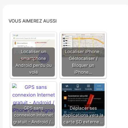
VOUS AIMEREZ AUSSI
Localiser un
Localiser iPhone :
smartphone
Géolocaliser /
Android perdu ou
Bloquer un
volé
iPhone…
GPS sans
Déplacer ses
connexion Internet
applications vers la
gratuit - Android /…
carte SD externe…