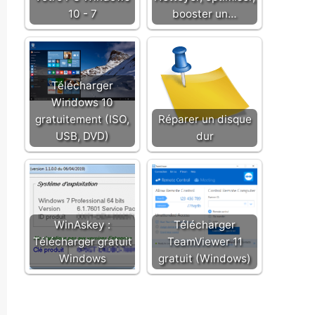
10 - 7
booster un…
Télécharger
Windows 10
gratuitement (ISO,
Réparer un disque
USB, DVD)
dur
WinAskey :
Télécharger
Télécharger gratuit
TeamViewer 11
Windows
gratuit (Windows)