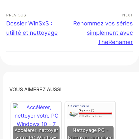
Navigation
PREVIOUS
NEXT
de
Previous
Dossier WinSxS :
Next
Renommez vos séries
post:
post:
utilité et nettoyage
simplement avec
l’article
TheRenamer
VOUS AIMEREZ AUSSI
Accélérer, nettoyer
Nettoyage PC -
votre PC Windows
Nettoyer, optimiser,