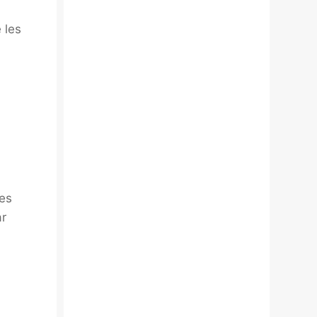
 les
les
ar