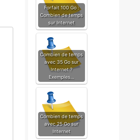
Forfait 100 Go :
Combien de temps
sur Internet
Combien de temps
avec 35 Go sur
Internet ?
Exemples…
Combien de temps
avec 25 Go sur
Internet