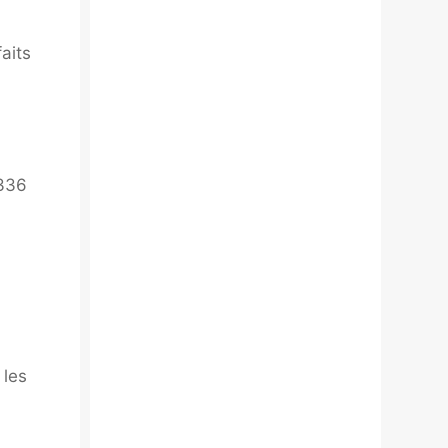
aits
 336
 les