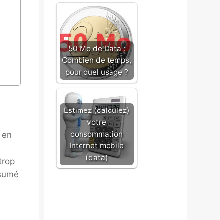
50 Mo de Data :
Combien de temps,
pour quel usage ?
Estimez (calculez)
votre
consommation
 en
Internet mobile
(data)
trop
ésumé