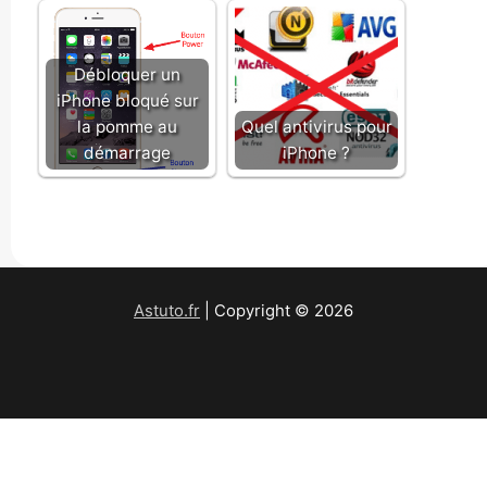
Débloquer un
iPhone bloqué sur
la pomme au
Quel antivirus pour
démarrage
iPhone ?
Astuto.fr
| Copyright © 2026