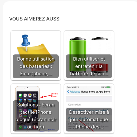
VOUS AIMEREZ AUSSI
Bonne utilisation
Bien utiliser et
des batteries :
entretenir la
Smartphone,…
batterie de son…
Solutions : Ecran
tactile iPhone
Désactiver mise à
bloqué (écran noir
jour automatique
ou figé)
iPhone des…