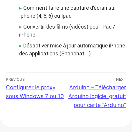
Comment faire une capture d’écran sur
Iphone (4, 5, 6) ou Ipad
Convertir des films (vidéos) pour iPad /
iPhone
Désactiver mise à jour automatique iPhone
des applications (Snapchat …)
Navigation
PREVIOUS
NEXT
de
Previous
Configurer le proxy
Next
Arduino – Télécharger
post:
post:
sous Windows 7 ou 10
Arduino logiciel gratuit
l’article
pour carte “Arduino”