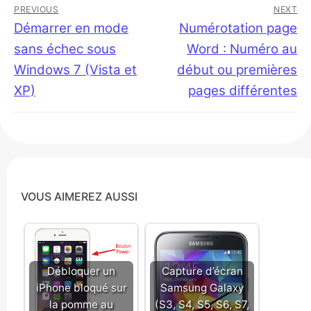
Navigation
PREVIOUS
NEXT
de
Previous
Démarrer en mode
Next
Numérotation page
post:
post:
sans échec sous
Word : Numéro au
l’article
Windows 7 (Vista et
début ou premières
XP)
pages différentes
VOUS AIMEREZ AUSSI
Débloquer un
Capture d’écran
iPhone bloqué sur
Samsung Galaxy
la pomme au
(S3, S4, S5, S6, S7,