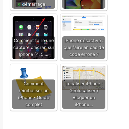
démarrage
…
Comment faire une
iPhone désactivé :
capture d'écran sur
que faire en cas de
Iphone (4, 5,…
code erroné ?
Comment
Localiser iPhone :
réinitialiser un
Géolocaliser /
iPhone - Guide
Bloquer un
complet
iPhone…