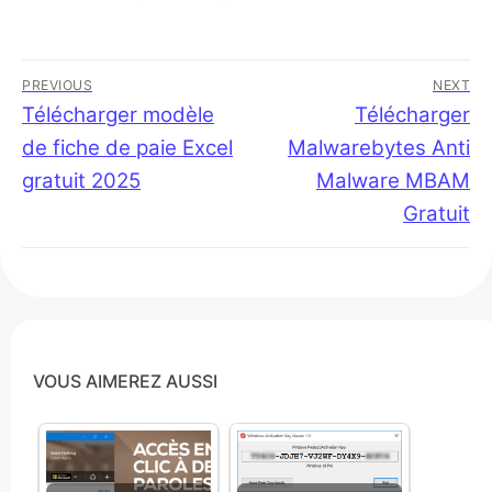
Navigation
PREVIOUS
NEXT
de
Previous
Télécharger modèle
Next
Télécharger
post:
post:
de fiche de paie Excel
Malwarebytes Anti
l’article
gratuit 2025
Malware MBAM
Gratuit
VOUS AIMEREZ AUSSI