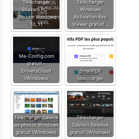
Télécharger
Télécharger
Shazam PC -
Windows
Shazam Windows
Activation Key
10, 11
Viewer gratuit…
Ma-Config.com
gratuit -
DriversCloud
SmallPDF
(Windows)
télécharger
Télécharger Galerie
Télécharger
de photos Windows
DaVinci Resolve
gratuit (Windows)
gratuit (Windows)