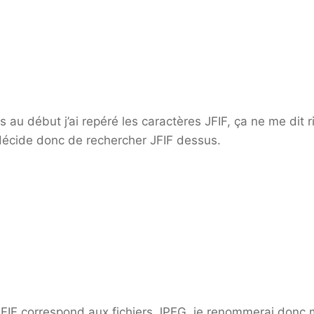
s au début j’ai repéré les caractères JFIF, ça ne me dit r
décide donc de rechercher JFIF dessus.
JFIF correspond aux fichiers JPEG, je renommerai donc