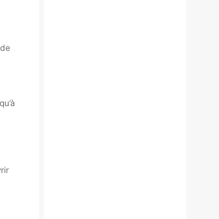
 de
qu’à
rir