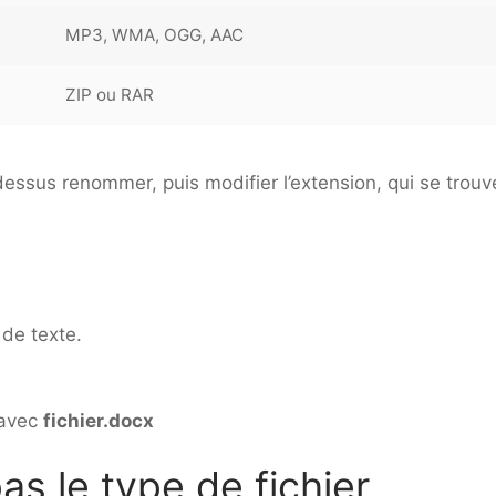
MP3, WMA, OGG, AAC
ZIP ou RAR
 dessus renommer, puis modifier l’extension, qui se trouv
de texte.
 avec
fichier.docx
s le type de fichier