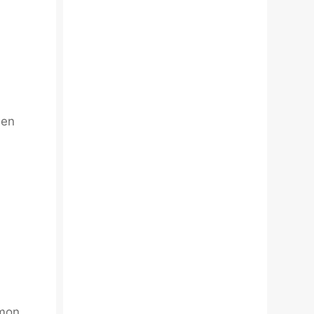
ien
 mon