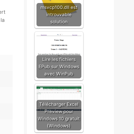
msvcp100.dll est
ert
introuvable
 la
solution
Lire les fichiers
EPub sur Windows
avec WinPub
Télécharger Excel
Preview pour
Windows 10 gratuit
(Windows)