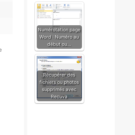
Numérotation page
Word : Numéro au
début ou…
e
Récupérer des
fichiers ou photos
supprimés avec
Recuva