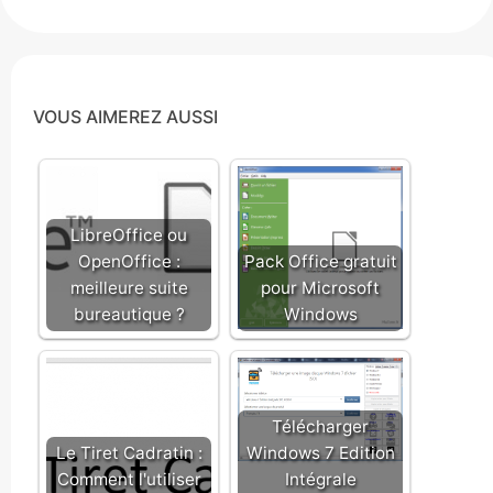
VOUS AIMEREZ AUSSI
LibreOffice ou
OpenOffice :
Pack Office gratuit
meilleure suite
pour Microsoft
bureautique ?
Windows
Télécharger
Le Tiret Cadratin :
Windows 7 Edition
Comment l'utiliser
Intégrale