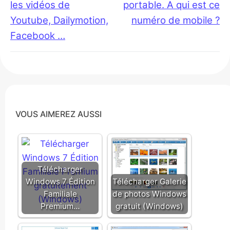
post:
post:
les vidéos de
portable. A qui est ce
l’article
Youtube, Dailymotion,
numéro de mobile ?
Facebook …
VOUS AIMEREZ AUSSI
Télécharger
Windows 7 Édition
Télécharger Galerie
Familiale
de photos Windows
Premium…
gratuit (Windows)