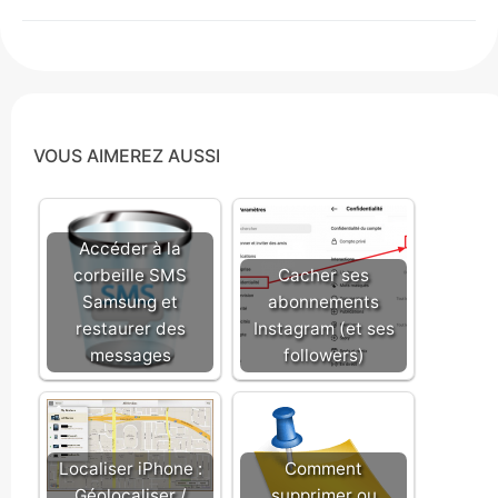
VOUS AIMEREZ AUSSI
Accéder à la
corbeille SMS
Cacher ses
Samsung et
abonnements
restaurer des
Instagram (et ses
messages
followers)
Localiser iPhone :
Comment
Géolocaliser /
supprimer ou