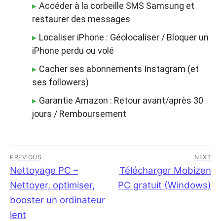
Accéder à la corbeille SMS Samsung et
restaurer des messages
Localiser iPhone : Géolocaliser / Bloquer un
iPhone perdu ou volé
Cacher ses abonnements Instagram (et
ses followers)
Garantie Amazon : Retour avant/après 30
jours / Remboursement
Navigation
PREVIOUS
NEXT
de
Previous
Nettoyage PC –
Next
Télécharger Mobizen
post:
post:
Nettoyer, optimiser,
PC gratuit (Windows)
l’article
booster un ordinateur
lent