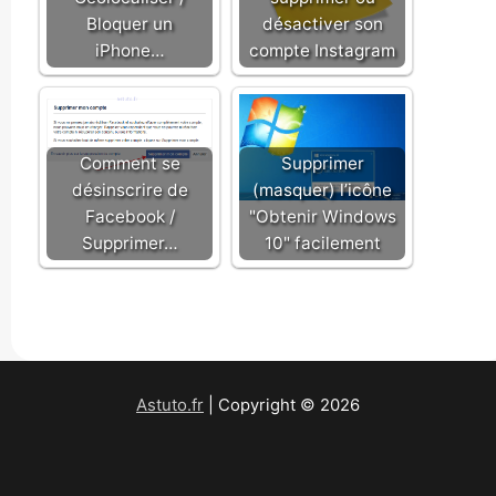
Bloquer un
désactiver son
iPhone…
compte Instagram
Comment se
Supprimer
désinscrire de
(masquer) l’icône
Facebook /
"Obtenir Windows
Supprimer…
10" facilement
Astuto.fr
| Copyright © 2026