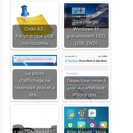
Télécharger
Code 43 :
Windows 10
Périphérique USB
gratuitement (ISO,
non reconnu
USB, DVD)
Le pilote
d'affichage ne
Désactiver mise à
répondait plus et a
jour automatique
été…
iPhone des…
Imprimante hors
Rom Xiaomi : Mise