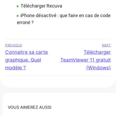
Télécharger Recuva
iPhone désactivé : que faire en cas de code
erroné ?
Navigation
PREVIOUS
NEXT
de
Previous
Connaitre sa carte
Next
Télécharger
post:
post:
graphique. Quel
TeamViewer 11 gratuit
l’article
modèle ?
(Windows)
VOUS AIMEREZ AUSSI