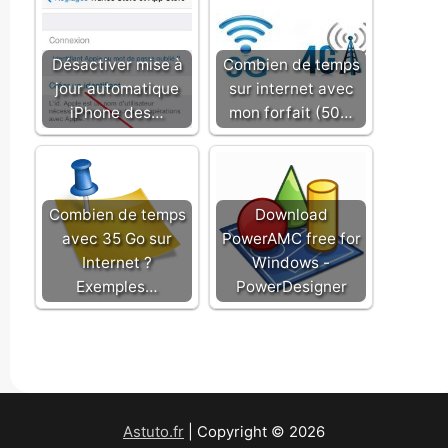
Désactiver mise à
Combien de temps
jour automatique
sur internet avec
iPhone des…
mon forfait (50…
Combien de temps
Download
avec 35 Go sur
PowerAMC free for
Internet ?
Windows -
Exemples…
PowerDesigner
Astuto.fr
| Copyright © 2026