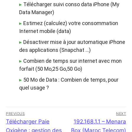
Télécharger suivi conso data iPhone (My
Data Manager)
Estimez (calculez) votre consommation
Internet mobile (data)
Désactiver mise à jour automatique iPhone
des applications (Snapchat …)
Combien de temps sur internet avec mon
forfait (50 Mo,25 Go,50 Go)
50 Mo de Data : Combien de temps, pour
quel usage ?
Navigation
PREVIOUS
NEXT
de
Previous
Télécharger Paie
Next
192.168.1.1 – Menara
post:
post:
Oxigène : gestion des
Box (Maroc Telecom)