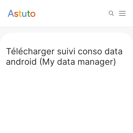
Aller
au
contenu
Rechercher :
Télécharger suivi conso data
android (My data manager)