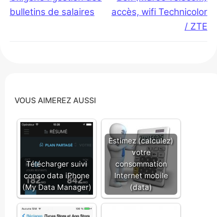
l’article
bulletins de salaires
accès, wifi Technicolor
/ ZTE
VOUS AIMEREZ AUSSI
Estimez (calculez)
votre
Télécharger suivi
consommation
conso data iPhone
Internet mobile
(My Data Manager)
(data)