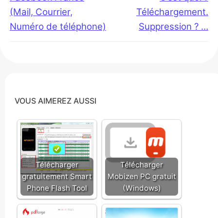
l’article
(Mail, Courrier,
Téléchargement.
Numéro de téléphone)
Suppression ? …
VOUS AIMEREZ AUSSI
Télécharger
Télécharger
gratuitement Smart
Mobizen PC gratuit
Phone Flash Tool
(Windows)