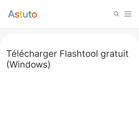
Aller
au
contenu
Rechercher :
Télécharger Flashtool gratuit
(Windows)