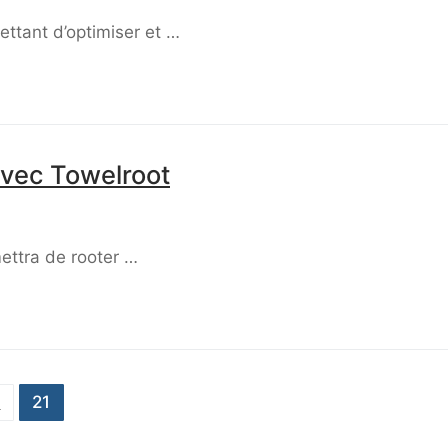
mettant d’optimiser et …
vec Towelroot
mettra de rooter …
0
21