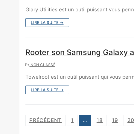
Glary Utilities est un outil puissant vous per
LIRE LA SUITE →
Rooter son Samsung Galaxy a
NON CLASSÉ
Towelroot est un outil puissant qui vous per
LIRE LA SUITE →
Navigation
PRÉCÉDENT
1
…
18
19
2
des