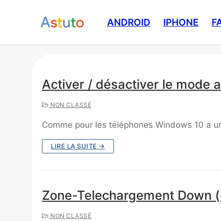
Aller
au
ANDROID
IPHONE
F
contenu
Activer / désactiver le mode
NON CLASSÉ
Comme pour les téléphones Windows 10 a u
LIRE LA SUITE →
Zone-Telechargement Down (et 
NON CLASSÉ