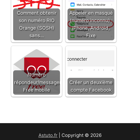
Comment obtenir
Appeler en masqué
son numéro RIO
(numéro inconnu) :
Orange (SOSH)
iPhone, Android,
sans…
Fixe
Numéro
répondeur/messagerie
Créer un deuxième
Free mobile
compte Facebook
Astuto.fr
| Copyright © 2026