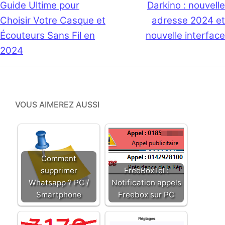
de
Previous
Guide Ultime pour
Next
Darkino : nouvelle
post:
post:
Choisir Votre Casque et
adresse 2024 et
l’article
Écouteurs Sans Fil en
nouvelle interface
2024
VOUS AIMEREZ AUSSI
Comment
supprimer
FreeBoxTel :
Whatsapp ? PC /
Notification appels
Smartphone
Freebox sur PC