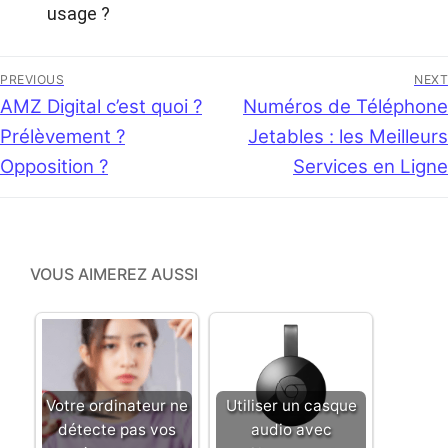
usage ?
Navigation
PREVIOUS
NEXT
de
Previous
AMZ Digital c’est quoi ?
Next
Numéros de Téléphone
post:
post:
Prélèvement ?
Jetables : les Meilleurs
l’article
Opposition ?
Services en Ligne
VOUS AIMEREZ AUSSI
Votre ordinateur ne
Utiliser un casque
détecte pas vos
audio avec