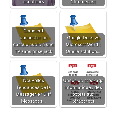
écouteurs
Chromecast
Comment
connecter un
Google Docs vs
casque audio à une
Microsoft Word :
TV sans prise jack
Quelle solution…
Nouvelles
Unités de stockage
Tendances de la
informatique : des
Messagerie : Diff
octets aux
Messages…
téraoctets