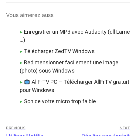
Vous aimerez aussi
Enregistrer un MP3 avec Audacity (dll Lame
…)
Télécharger ZedTV Windows
Redimensionner facilement une image
(photo) sous Windows
AllFrTV PC – Télécharger AllFrTV gratuit
pour Windows
Son de votre micro trop faible
Navigation
PREVIOUS
NEXT
Previous
Next