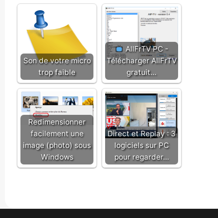
AllFrTV PC -
Son de votre micro
Télécharger AllFrTV
trop faible
gratuit…
Redimensionner
facilement une
Direct et Replay : 3
image (photo) sous
logiciels sur PC
Windows
pour regarder…