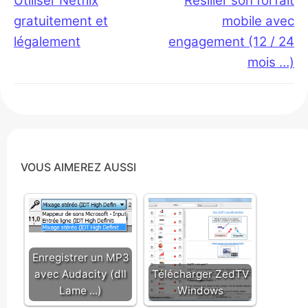
de
Utiliser Netflix
Résilier son forfait
post:
post:
gratuitement et
mobile avec
l’article
légalement
engagement (12 / 24
mois …)
VOUS AIMEREZ AUSSI
Enregistrer un MP3
avec Audacity (dll
Télécharger ZedTV
Lame ...)
Windows