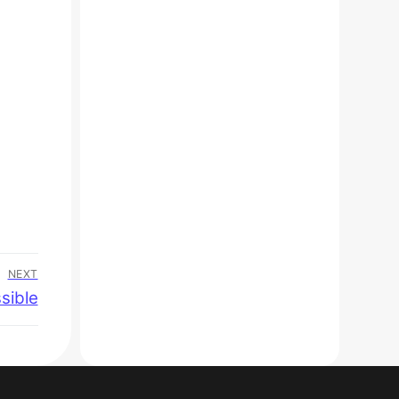
NEXT
sible