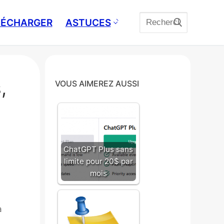
Rechercher
ÉLÉCHARGER
ASTUCES
:
,
VOUS AIMEREZ AUSSI
ChatGPT Plus sans
limite pour 20$ par
mois
a