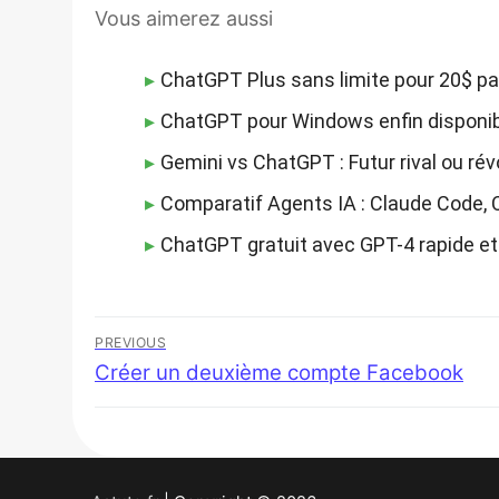
Vous aimerez aussi
ChatGPT Plus sans limite pour 20$ pa
ChatGPT pour Windows enfin disponi
Gemini vs ChatGPT : Futur rival ou rév
Comparatif Agents IA : Claude Code, 
ChatGPT gratuit avec GPT-4 rapide et
Navigation
PREVIOUS
Previous
Créer un deuxième compte Facebook
de
post:
l’article