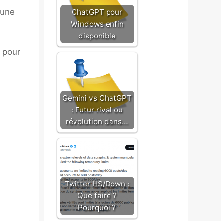
 une
ChatGPT pour
Windows enfin
disponible
 pour
n
Gemini vs ChatGPT
: Futur rival ou
révolution dans…
Twitter HS/Down :
Que faire ?
Pourquoi ?