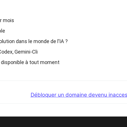
r mois
ble
olution dans le monde de l’IA ?
Codex, Gemini-Cli
 disponible à tout moment
Next
Débloquer un domaine devenu inacces
post: