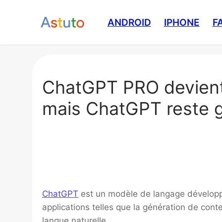
Aller
au
ANDROID
IPHONE
F
contenu
ChatGPT PRO devient
mais ChatGPT reste g
ChatGPT
est un modèle de langage développé
applications telles que la génération de con
langue naturelle.