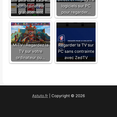
son ordinateur
logiciels sur PC
gratuitement
pour regarder…
MiTV : Regardez la
Regarder la TV sur
TV sur votre
PC sans contrainte
ordinateur ou…
avec ZedTV
Astuto.fr
| Copyright © 2026