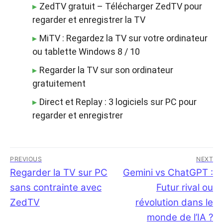
ZedTV gratuit – Télécharger ZedTV pour
regarder et enregistrer la TV
MiTV : Regardez la TV sur votre ordinateur
ou tablette Windows 8 / 10
Regarder la TV sur son ordinateur
gratuitement
Direct et Replay : 3 logiciels sur PC pour
regarder et enregistrer
Navigation
PREVIOUS
NEXT
de
Previous
Regarder la TV sur PC
Next
Gemini vs ChatGPT :
post:
post:
sans contrainte avec
Futur rival ou
l’article
ZedTV
révolution dans le
monde de l’IA ?