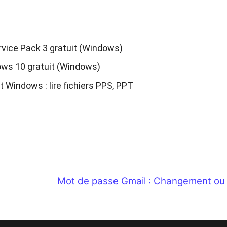
rvice Pack 3 gratuit (Windows)
ows 10 gratuit (Windows)
 Windows : lire fichiers PPS, PPT
Next
Mot de passe Gmail : Changement ou 
post: