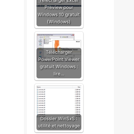
Télécharger Excel
Preview pour
Windows 10 gratuit
(Windows)
Télécharger
PowerPoint Viewer
gratuit Windows :
lire…
Dossier WinSxS :
utilité et nettoyage