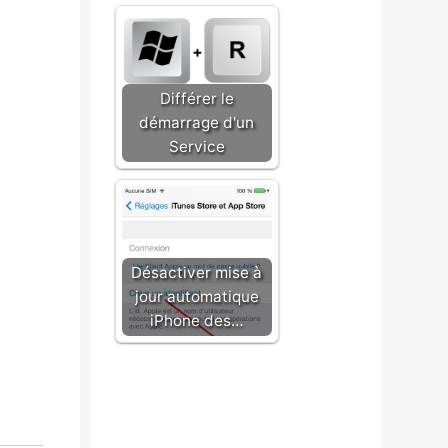
Différer le
démarrage d'un
Service
Désactiver mise à
jour automatique
iPhone des…