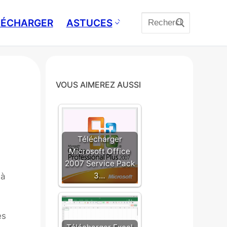
Rechercher
ÉLÉCHARGER
ASTUCES
:
VOUS AIMEREZ AUSSI
Télécharger
Microsoft Office
2007 Service Pack
3…
 à
es