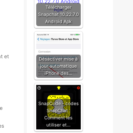
Télécharger
Snapchat 10.22.7.0
Android Apk
t et
Désactiver mise à
jour automatique
iPhone des…
SnapCode - codes
re
SnapChat :
Comment les
utiliser et…
es