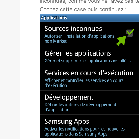
inconnues, comme vous ne l’avez pas té
Cochez cette case puis continuez :