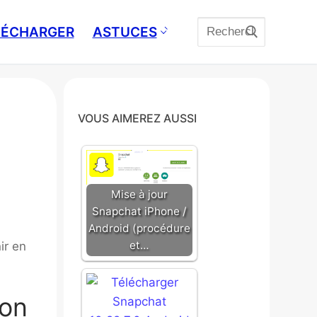
Rechercher
ÉLÉCHARGER
ASTUCES
:
VOUS AIMEREZ AUSSI
Mise à jour
Snapchat iPhone /
Android (procédure
et…
ir en
ion