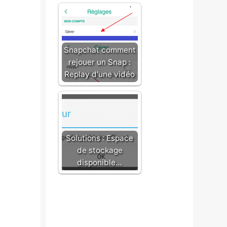
Snapchat comment
rejouer un Snap :
Replay d'une vidéo
Solutions : Espace
de stockage
disponible…