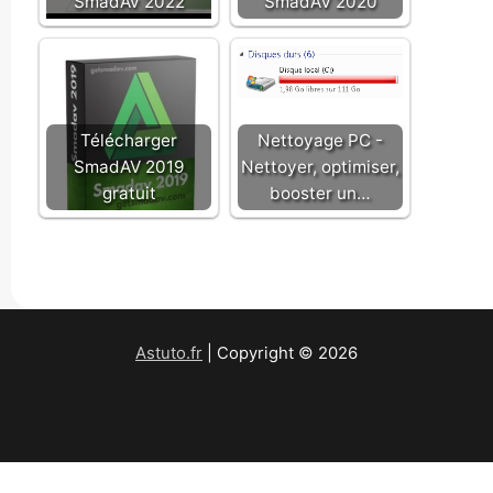
SmadAv 2022
SmadAV 2020
Télécharger
Nettoyage PC -
SmadAV 2019
Nettoyer, optimiser,
gratuit
booster un…
Astuto.fr
| Copyright © 2026