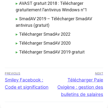
AVAST gratuit 2018 : Télécharger
gratuitement l’antivirus Windows n°1
SmadAV 2019 – Télécharger SmadAV
antivirus (gratuit)
Télécharger SmadAv 2022
Télécharger SmadAV 2020
Télécharger SmadAV 2019 gratuit
Navigation
PREVIOUS
NEXT
de
Previous
Smiley Facebook :
Next
Télécharger Paie
post:
post:
Code et signification
Oxigène : gestion des
l’article
bulletins de salaires