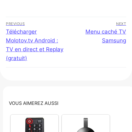
Navigation
PREVIOUS
NEXT
de
Previous
Télécharger
Next
Menu caché TV
post:
post:
Molotov.tv Android :
Samsung
l’article
TV en direct et Replay
(gratuit)
VOUS AIMEREZ AUSSI