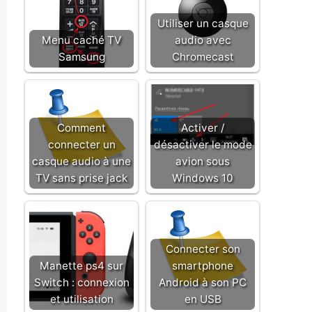
Utiliser un casque
Menu caché TV
audio avec
Samsung
Chromecast
Comment
Activer /
connecter un
désactiver le mode
casque audio à une
avion sous
TV sans prise jack
Windows 10
Connecter son
Manette ps4 sur
smartphone
Switch : connexion
Android à son PC
et utilisation
en USB