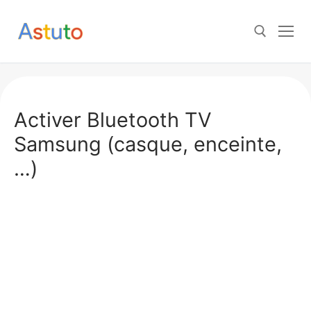
Aller
au
contenu
Rechercher :
Activer Bluetooth TV
Samsung (casque, enceinte,
…)